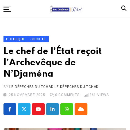
Skip
to
content
Accueil
Politique
POLITIQUE
SOCIÉTÉ
Économie
Le chef de l’État reçoit
Santé
l’Archevêque de
Éducation
N’Djaména
Société
Afrique
BY
LE DÉPECHES DU TCHAD LE DÉPECHES DU TCHAD
25 NOVEMBRE 2025
0
COMMENTS
261
VIEWS
International
À propos
Youtube
LinkedIn
Whatsapp
Cloud
Contact