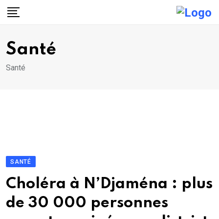
Skip
to
content
Santé
Santé
SANTÉ
Choléra à N’Djaména : plus
de 30 000 personnes