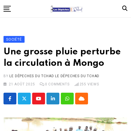
Skip
to
content
Accueil
Politique
SOCIÉTÉ
Économie
Une grosse pluie perturbe
Santé
la circulation à Mongo
Éducation
BY
LE DÉPECHES DU TCHAD LE DÉPECHES DU TCHAD
Société
21 AOÛT 2025
0
COMMENTS
255
VIEWS
Afrique
International
Youtube
LinkedIn
Whatsapp
Cloud
À propos
Contact