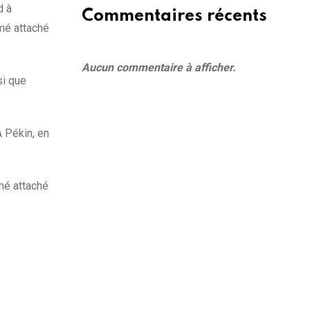
d à
Commentaires récents
mé attaché
Aucun commentaire à afficher.
si que
 Pékin, en
mé attaché