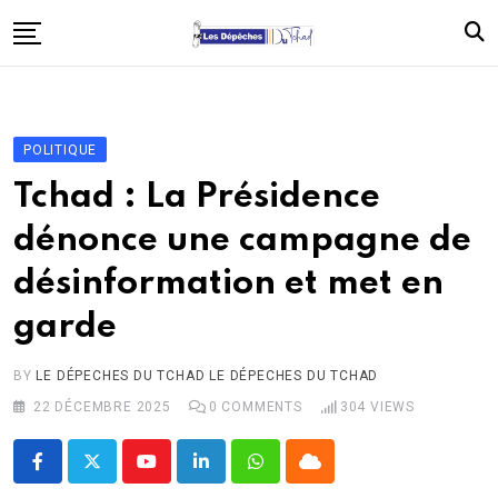
Skip
to
content
Accueil
Politique
POLITIQUE
Économie
Tchad : La Présidence
Santé
dénonce une campagne de
Éducation
désinformation et met en
Société
garde
Afrique
International
BY
LE DÉPECHES DU TCHAD LE DÉPECHES DU TCHAD
22 DÉCEMBRE 2025
0
COMMENTS
304
VIEWS
À propos
Contact
Youtube
LinkedIn
Whatsapp
Cloud