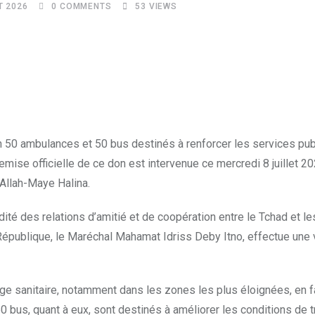
T 2026
0
COMMENTS
53
VIEWS
n 50 ambulances et 50 bus destinés à renforcer les services pu
emise officielle de ce don est intervenue ce mercredi 8 juillet 2
Allah-Maye Halina.
dité des relations d’amitié et de coopération entre le Tchad et l
 République, le Maréchal Mahamat Idriss Deby Itno, effectue une 
e sanitaire, notamment dans les zones les plus éloignées, en fa
0 bus, quant à eux, sont destinés à améliorer les conditions de 