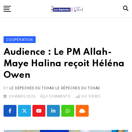
Skip
to
content
Accueil
Politique
COOPÉRATION
Économie
Audience : Le PM Allah-
Santé
Maye Halina reçoit Héléna
Éducation
Owen
Société
Afrique
BY
LE DÉPECHES DU TCHAD LE DÉPECHES DU TCHAD
24 MARS 2026
0
COMMENTS
163
VIEWS
International
À propos
Youtube
LinkedIn
Whatsapp
Cloud
Contact