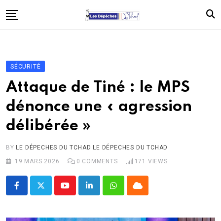
Skip
to
content
Accueil
Politique
SÉCURITÉ
Économie
Attaque de Tiné : le MPS
Santé
dénonce une « agression
Éducation
délibérée »
Société
Afrique
BY
LE DÉPECHES DU TCHAD LE DÉPECHES DU TCHAD
19 MARS 2026
0
COMMENTS
171
VIEWS
International
À propos
Youtube
LinkedIn
Whatsapp
Cloud
Contact