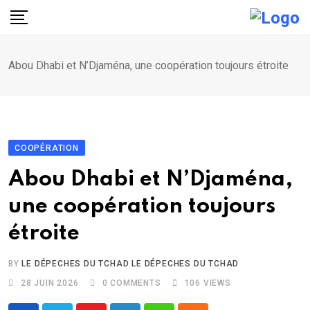
Skip
to
content
Abou Dhabi et N’Djaména, une coopération toujours étroite
COOPÉRATION
Abou Dhabi et N’Djaména,
une coopération toujours
étroite
BY
LE DÉPECHES DU TCHAD LE DÉPECHES DU TCHAD
28 JUIN 2026
0
COMMENTS
106
VIEWS