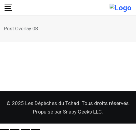
Post Overlay 08
© 2025 Les Dépêches du Tchad. Tous droits réservés.
Propulsé par
Snapy Geeks LLC.