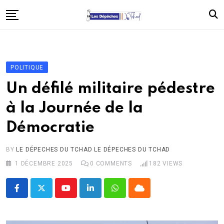
Skip
to
content
Accueil
Politique
POLITIQUE
Économie
Un défilé militaire pédestre
Santé
à la Journée de la
Éducation
Démocratie
Société
Afrique
BY
LE DÉPECHES DU TCHAD LE DÉPECHES DU TCHAD
1 DÉCEMBRE 2025
0
COMMENTS
182
VIEWS
International
À propos
Youtube
LinkedIn
Whatsapp
Cloud
Contact