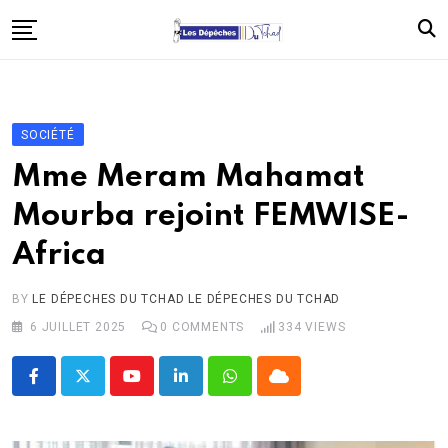
Skip
to
content
Accueil
Politique
SOCIÉTÉ
Économie
Mme Meram Mahamat
Santé
Mourba rejoint FEMWISE-
Éducation
Africa
Société
Afrique
BY
LE DÉPECHES DU TCHAD LE DÉPECHES DU TCHAD
6 JUILLET 2025
0
COMMENTS
334
VIEWS
International
À propos
Youtube
LinkedIn
Whatsapp
Cloud
Contact