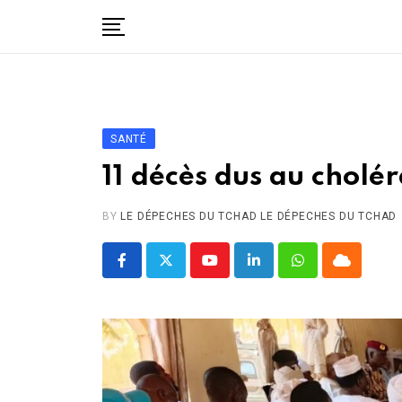
Skip
to
content
Accueil
Politique
Économie
SANTÉ
Santé
11 décès dus au cholér
Éducation
BY
LE DÉPECHES DU TCHAD LE DÉPECHES DU TCHAD
Société
Afrique
Youtube
LinkedIn
Whatsapp
Cloud
International
À propos
Contact