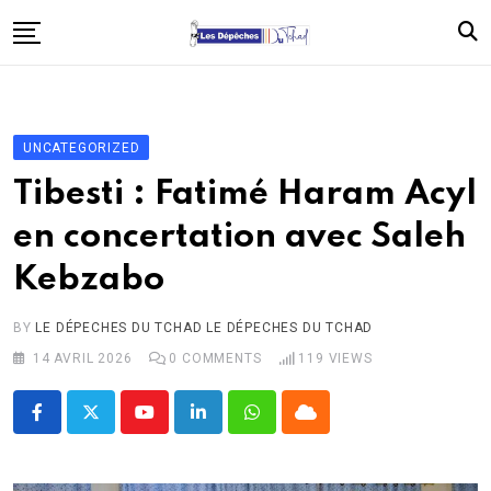
Skip
to
content
Accueil
Politique
UNCATEGORIZED
Économie
Tibesti : Fatimé Haram Acyl
Santé
en concertation avec Saleh
Éducation
Kebzabo
Société
Afrique
BY
LE DÉPECHES DU TCHAD LE DÉPECHES DU TCHAD
14 AVRIL 2026
0
COMMENTS
119
VIEWS
International
À propos
Youtube
LinkedIn
Whatsapp
Cloud
Contact