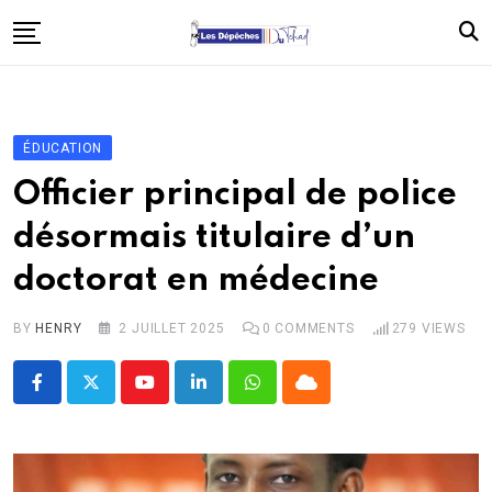
Skip
to
content
Accueil
Politique
ÉDUCATION
Économie
Officier principal de police
Santé
désormais titulaire d’un
Éducation
doctorat en médecine
Société
Afrique
BY
HENRY
2 JUILLET 2025
0
COMMENTS
279
VIEWS
International
Youtube
LinkedIn
Whatsapp
Cloud
À propos
Contact