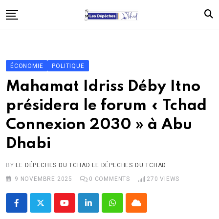
Skip
to
content
Accueil
Politique
ÉCONOMIE
POLITIQUE
Économie
Mahamat Idriss Déby Itno
Santé
présidera le forum « Tchad
Éducation
Connexion 2030 » à Abu
Société
Dhabi
Afrique
International
BY
LE DÉPECHES DU TCHAD LE DÉPECHES DU TCHAD
9 NOVEMBRE 2025
0
COMMENTS
270
VIEWS
À propos
Contact
Youtube
LinkedIn
Whatsapp
Cloud