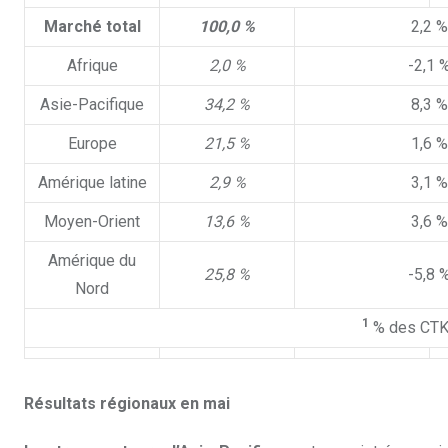
Marché total
100,0 %
2,2 %
Afrique
2,0 %
-2,1 
Asie-Pacifique
34,2 %
8,3 %
Europe
21,5 %
1,6 %
Amérique latine
2,9 %
3,1 %
Moyen-Orient
13,6 %
3,6 %
Amérique du
25,8 %
-5,8 
Nord
1
% des CTK
Résultats régionaux en mai