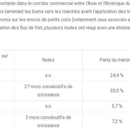
ortante dans le corridor commercial entre l’Asie et l’Amérique d
és (amenant les biens vers les marchés avant l’application des ta
nimis
sur les envois de petits colis (notamment ceux associés 
tion des flux de fret, plusieurs routes ont réagi avec une étonn
 sur
Notes
Parts du marc
s.o.
24,4 %
27 mois consécutifs de
20,5 %
croissance
s.o.
5,7 %
3 mois consécutifs de
7,3 %
croissance