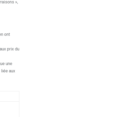
raisons »,
en ont
aux prix du
que une
 liée aux
K