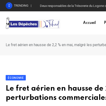
Skip
TRENDING
Deux responsables de la Trésorerie du Logone o
to
content
Accueil
P
Le fret aérien en hausse de 2,2 % en mai, malgré les pertur
ÉCONOMIE
Le fret aérien en hausse de
perturbations commerciale