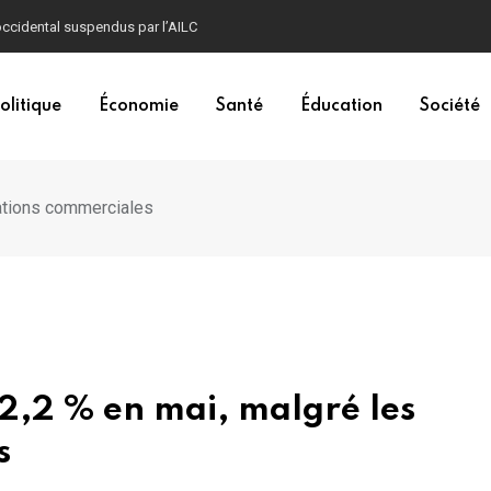
ccidental suspendus par l’AILC
olitique
Économie
Santé
Éducation
Société
bations commerciales
 2,2 % en mai, malgré les
s