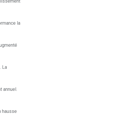
glissement
formance la
 augmenté
. La
t annuel.
en hausse