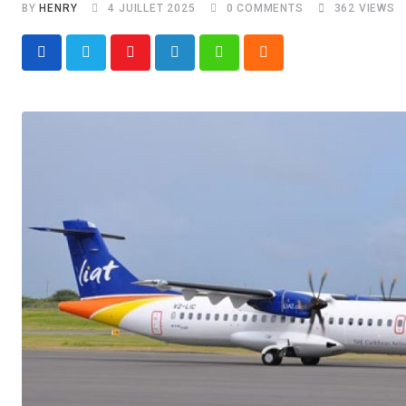
BY
HENRY
4 JUILLET 2025
0
COMMENTS
362
VIEWS
Youtube
LinkedIn
Whatsapp
Cloud