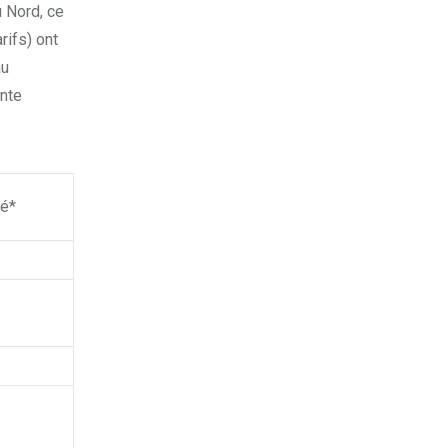
u Nord, ce
rifs) ont
au
ante
hé*