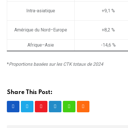
Intra-asiatique
+9,1 %
Amérique du Nord–Europe
+8,2 %
Afrique–Asie
-14,6 %
*
Proportions basées sur les CTK totaux de 2024
Share This Post:
Youtube
LinkedIn
Whatsapp
Cloud