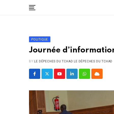
Skip
to
content
Accueil
Politique
Économie
POLITIQUE
Santé
Journée d’informatio
Éducation
BY
LE DÉPECHES DU TCHAD LE DÉPECHES DU TCHAD
Société
Afrique
Youtube
LinkedIn
Whatsapp
Cloud
International
À propos
Contact