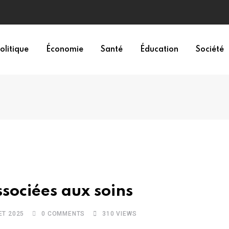
olitique
Économie
Santé
Éducation
Société
ssociées aux soins
ET 2025
0
COMMENTS
310
VIEWS